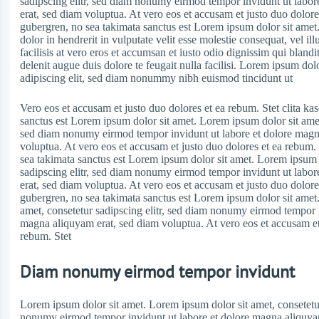
sadipscing elitr, sed diam nonumy eirmod tempor invidunt ut labo
erat, sed diam voluptua. At vero eos et accusam et justo duo dolores
gubergren, no sea takimata sanctus est Lorem ipsum dolor sit amet
dolor in hendrerit in vulputate velit esse molestie consequat, vel il
facilisis at vero eros et accumsan et iusto odio dignissim qui blandi
delenit augue duis dolore te feugait nulla facilisi. Lorem ipsum dol
adipiscing elit, sed diam nonummy nibh euismod tincidunt ut
Vero eos et accusam et justo duo dolores et ea rebum. Stet clita ka
sanctus est Lorem ipsum dolor sit amet. Lorem ipsum dolor sit amet,
sed diam nonumy eirmod tempor invidunt ut labore et dolore magn
voluptua. At vero eos et accusam et justo duo dolores et ea rebum. 
sea takimata sanctus est Lorem ipsum dolor sit amet. Lorem ipsum d
sadipscing elitr, sed diam nonumy eirmod tempor invidunt ut labo
erat, sed diam voluptua. At vero eos et accusam et justo duo dolores
gubergren, no sea takimata sanctus est Lorem ipsum dolor sit amet
amet, consetetur sadipscing elitr, sed diam nonumy eirmod tempor i
magna aliquyam erat, sed diam voluptua. At vero eos et accusam et
rebum. Stet
Diam nonumy eirmod tempor invidunt
Lorem ipsum dolor sit amet. Lorem ipsum dolor sit amet, consetetur
nonumy eirmod tempor invidunt ut labore et dolore magna aliquya