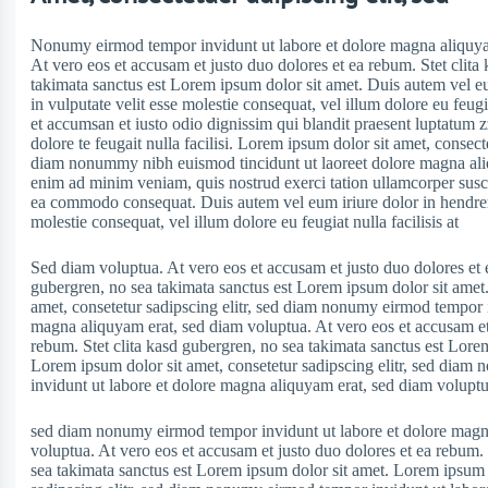
Nonumy eirmod tempor invidunt ut labore et dolore magna aliquya
At vero eos et accusam et justo duo dolores et ea rebum. Stet clita
takimata sanctus est Lorem ipsum dolor sit amet. Duis autem vel eu
in vulputate velit esse molestie consequat, vel illum dolore eu feugia
et accumsan et iusto odio dignissim qui blandit praesent luptatum z
dolore te feugait nulla facilisi. Lorem ipsum dolor sit amet, consecte
diam nonummy nibh euismod tincidunt ut laoreet dolore magna aliq
enim ad minim veniam, quis nostrud exerci tation ullamcorper suscip
ea commodo consequat. Duis autem vel eum iriure dolor in hendrerit
molestie consequat, vel illum dolore eu feugiat nulla facilisis at
Sed diam voluptua. At vero eos et accusam et justo duo dolores et e
gubergren, no sea takimata sanctus est Lorem ipsum dolor sit amet
amet, consetetur sadipscing elitr, sed diam nonumy eirmod tempor i
magna aliquyam erat, sed diam voluptua. At vero eos et accusam et
rebum. Stet clita kasd gubergren, no sea takimata sanctus est Lore
Lorem ipsum dolor sit amet, consetetur sadipscing elitr, sed dia
invidunt ut labore et dolore magna aliquyam erat, sed diam volupt
sed diam nonumy eirmod tempor invidunt ut labore et dolore magn
voluptua. At vero eos et accusam et justo duo dolores et ea rebum. 
sea takimata sanctus est Lorem ipsum dolor sit amet. Lorem ipsum d