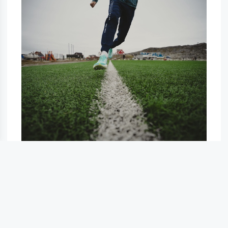
●
●
●
●
●
●
●
●
●
●
●
●
●
Sportheim